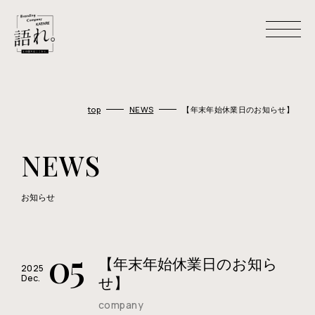
H
O
M
E
top
NEWS
【年末年始休業日のお知らせ】
ホーム
A
B
O
U
T
U
S
NEWS
わたしたちについて
C
O
M
P
A
N
Y
お知らせ
会社概要
M
E
M
B
E
R
メンバー
05
【年末年始休業日のお知ら
W
O
R
K
S
2025
Dec.
制作事例
せ】
company
R
E
C
R
U
I
T