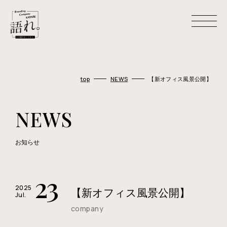
H
O
M
E
top
NEWS
【新オフィス風景公開】
ホーム
A
B
O
U
T
U
S
NEWS
わたしたちについて
C
O
M
P
A
N
Y
お知らせ
会社概要
M
E
M
B
E
R
23
メンバー
2025
【新オフィス風景公開】
W
O
R
K
S
Jul.
制作事例
company
R
E
C
R
U
I
T