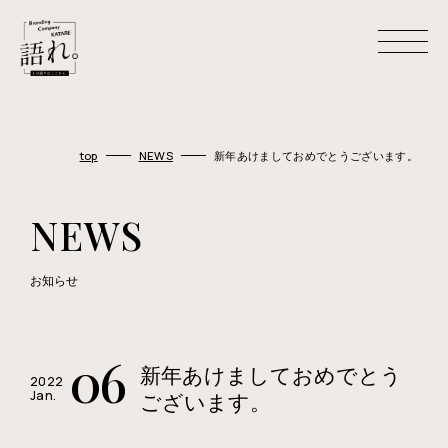
H
O
M
E
top
NEWS
新年あけましておめでとうございます。
ホーム
A
B
O
U
T
U
S
NEWS
わたしたちについて
C
O
M
P
A
N
Y
お知らせ
会社概要
M
E
M
B
E
R
メンバー
06
新年あけましておめでとう
W
O
R
K
S
2022
Jan.
制作事例
ございます。
R
E
C
R
U
I
T