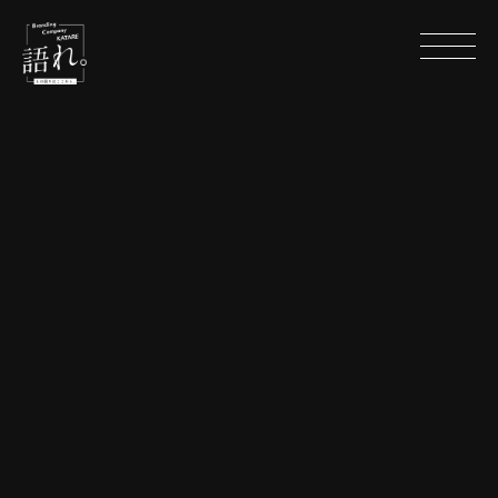
H
O
M
E
ホーム
A
B
O
U
T
U
S
わたしたちについて
C
O
M
P
A
N
Y
会社概要
M
E
M
B
E
R
メンバー
W
O
R
K
S
制作事例
R
E
C
R
U
I
T