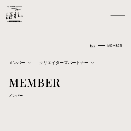
H
O
M
E
top
MEMBER
ホーム
A
B
O
U
T
U
S
メンバー
クリエイターズパートナー
わたしたちについて
MEMBER
C
O
M
P
A
N
Y
会社概要
M
E
M
B
E
R
メンバー
メンバー
W
O
R
K
S
制作事例
R
E
C
R
U
I
T