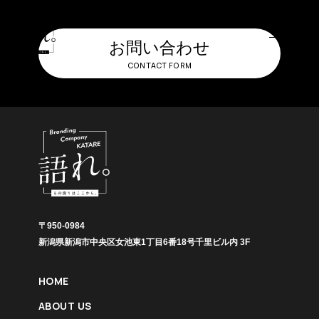
お問い合わせ
CONTACT FORM
H
O
M
E
ホーム
A
B
O
U
T
U
S
わたしたちについて
C
O
M
P
A
N
Y
会社概要
〒950-0984
M
E
M
B
E
R
新潟県新潟市中央区女池東1丁目6番18号千里ビル内 3F
メンバー
W
O
R
K
S
HOME
制作事例
ABOUT US
R
E
C
R
U
I
T