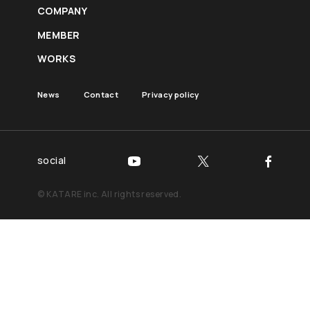
採用情報
COMPANY
MEMBER
News
Contact
Privacy policy
WORKS
News
Contact
Privacy policy
social
social
© KATARE inc. All rights reserved.